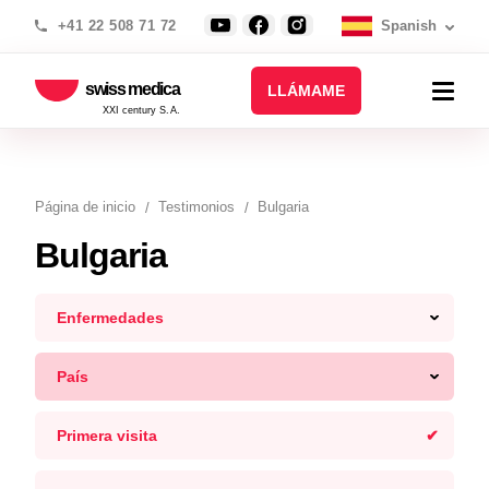
+41 22 508 71 72
Spanish
swiss medica
LLÁMAME
XXI century S.A.
Página de inicio
Testimonios
Bulgaria
Bulgaria
Enfermedades
País
Primera visita