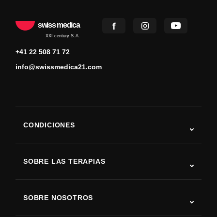
swiss medica
XXI century S.A.
+41 22 508 71 72
info@swissmedica21.com
CONDICIONES
Autismo
ELA
SOBRE LAS TERAPIAS
Recuperación tras ictus
Estudios sobre terapia con células madre
Esclerosis múltiple
Terapia con células madre
SOBRE NOSOTROS
Enfermedad de Parkinson
Procedimiento de tratamiento con células madre
Acerca de nosotros