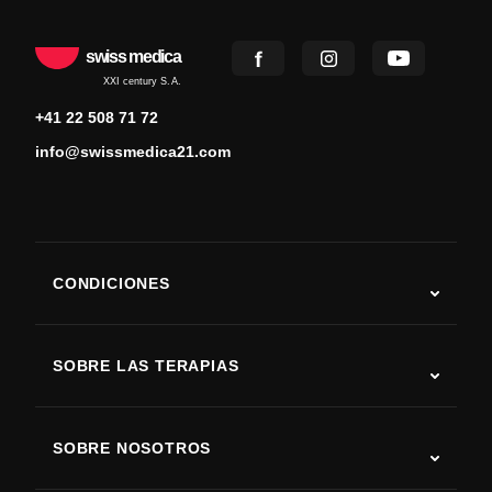
swiss medica
XXI century S.A.
+41 22 508 71 72
info@swissmedica21.com
CONDICIONES
Autismo
ELA
SOBRE LAS TERAPIAS
Recuperación tras ictus
Estudios sobre terapia con células madre
Esclerosis múltiple
Terapia con células madre
SOBRE NOSOTROS
Enfermedad de Parkinson
Procedimiento de tratamiento con células madre
Acerca de nosotros