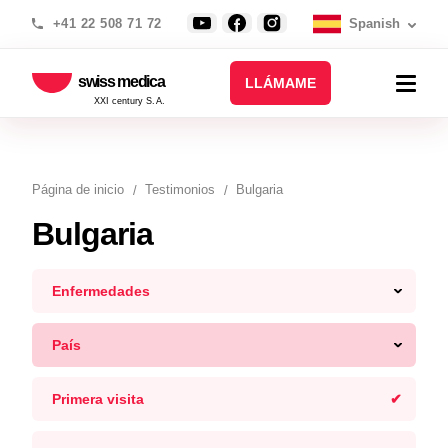
+41 22 508 71 72
Spanish
swiss medica
LLÁMAME
XXI century S.A.
Página de inicio
Testimonios
Bulgaria
Bulgaria
Enfermedades
País
Primera visita