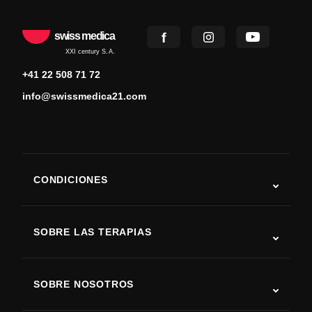
swiss medica
XXI century S.A.
+41 22 508 71 72
info@swissmedica21.com
CONDICIONES
Autismo
ELA
SOBRE LAS TERAPIAS
Recuperación tras ictus
Estudios sobre terapia con células madre
Esclerosis múltiple
Terapia con células madre
SOBRE NOSOTROS
Enfermedad de Parkinson
Procedimiento de tratamiento con células madre
Acerca de nosotros