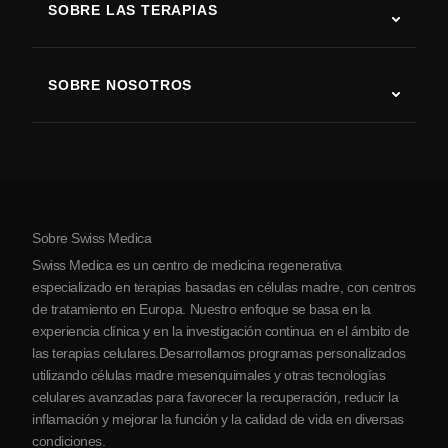
SOBRE LAS TERAPIAS
Recuperación tras ictus
Estudios sobre terapia con células madre
Esclerosis múltiple
Terapia con células madre
SOBRE NOSOTROS
Enfermedad de Parkinson
Procedimiento de tratamiento con células madre
Acerca de nosotros
Artritis
Costo de la terapia con células madre
Testimonios
Ver todas las condiciones
Mitos sobre las células madre
Precios
Protocolo
Sobre Swiss Medica
Sobre Serbia
Swiss Medica es un centro de medicina regenerativa
Blog
especializado en terapias basadas en células madre, con centros
de tratamiento en Europa. Nuestro enfoque se basa en la
Colaboraciones
experiencia clínica y en la investigación continua en el ámbito de
Contacto
las terapias celulares.Desarrollamos programas personalizados
utilizando células madre mesenquimales y otras tecnologías
celulares avanzadas para favorecer la recuperación, reducir la
inflamación y mejorar la función y la calidad de vida en diversas
condiciones.