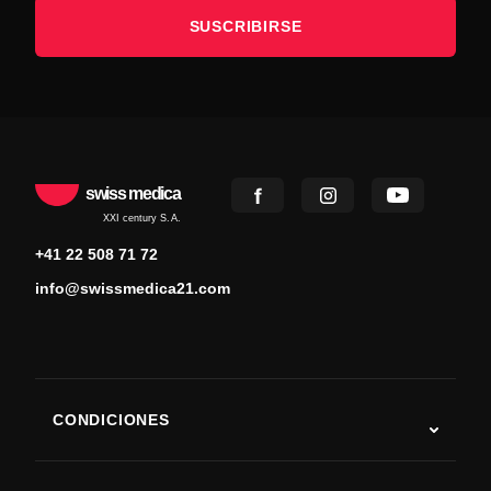
SUSCRIBIRSE
swiss medica
XXI century S.A.
+41 22 508 71 72
info@swissmedica21.com
CONDICIONES
Autismo
ELA