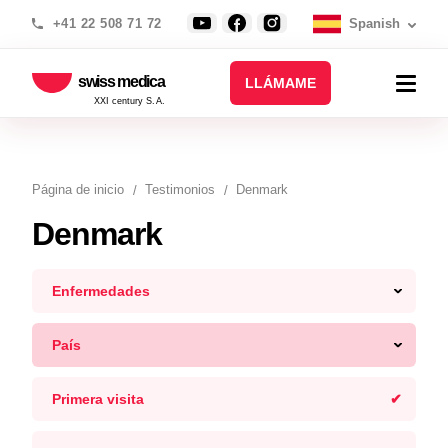
+41 22 508 71 72
Spanish
swiss medica
LLÁMAME
XXI century S.A.
Página de inicio
Testimonios
Denmark
Denmark
Enfermedades
País
Primera visita