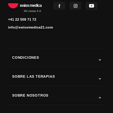
swiss medica
XXI century S.A.
+41 22 508 71 72
info@swissmedica21.com
CONDICIONES
Autismo
ELA
SOBRE LAS TERAPIAS
Recuperación tras ictus
Estudios sobre terapia con células madre
Esclerosis múltiple
Terapia con células madre
SOBRE NOSOTROS
Enfermedad de Parkinson
Procedimiento de tratamiento con células madre
Acerca de nosotros
Artritis
Costo de la terapia con células madre
Testimonios