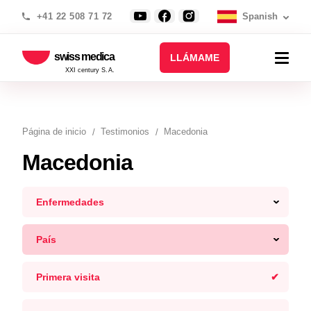
+41 22 508 71 72
Spanish
swiss medica
LLÁMAME
XXI century S.A.
Página de inicio
Testimonios
Macedonia
Macedonia
Enfermedades
País
Primera visita