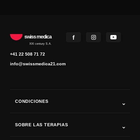
swiss medica
XXI century S.A.
+41 22 508 71 72
info@swissmedica21.com
CONDICIONES
Autismo
ELA
SOBRE LAS TERAPIAS
Recuperación tras ictus
Estudios sobre terapia con células madre
Esclerosis múltiple