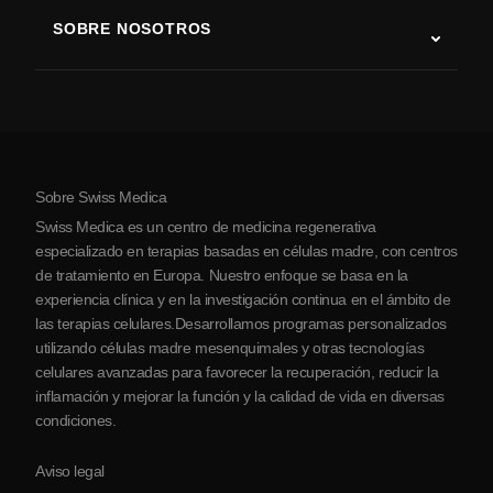
Terapia con células madre
SOBRE NOSOTROS
Enfermedad de Parkinson
Procedimiento de tratamiento con células madre
Acerca de nosotros
Artritis
Costo de la terapia con células madre
Testimonios
Ver todas las condiciones
Mitos sobre las células madre
Precios
Protocolo
Sobre Swiss Medica
Sobre Serbia
Swiss Medica es un centro de medicina regenerativa
Blog
especializado en terapias basadas en células madre, con centros
de tratamiento en Europa. Nuestro enfoque se basa en la
Colaboraciones
experiencia clínica y en la investigación continua en el ámbito de
Contacto
las terapias celulares.Desarrollamos programas personalizados
utilizando células madre mesenquimales y otras tecnologías
celulares avanzadas para favorecer la recuperación, reducir la
inflamación y mejorar la función y la calidad de vida en diversas
condiciones.
Aviso legal