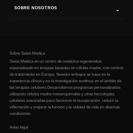
Terapia con células madre
SOBRE NOSOTROS
Enfermedad de Parkinson
Procedimiento de tratamiento con células madre
Acerca de nosotros
Artritis
Costo de la terapia con células madre
Testimonios
Ver todas las condiciones
Mitos sobre las células madre
Precios
Protocolo
Sobre Swiss Medica
Sobre Serbia
Swiss Medica es un centro de medicina regenerativa
Blog
especializado en terapias basadas en células madre, con centros
de tratamiento en Europa. Nuestro enfoque se basa en la
Colaboraciones
experiencia clínica y en la investigación continua en el ámbito de
Contacto
las terapias celulares.Desarrollamos programas personalizados
utilizando células madre mesenquimales y otras tecnologías
celulares avanzadas para favorecer la recuperación, reducir la
inflamación y mejorar la función y la calidad de vida en diversas
condiciones.
Aviso legal