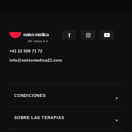
swiss medica
XXI century S.A.
+41 22 508 71 72
info@swissmedica21.com
CONDICIONES
Autismo
ELA
SOBRE LAS TERAPIAS
Recuperación tras ictus
Estudios sobre terapia con células madre
Esclerosis múltiple