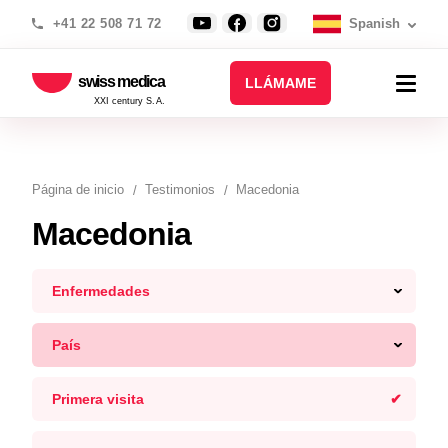
+41 22 508 71 72
Spanish
swiss medica
LLÁMAME
XXI century S.A.
Página de inicio
Testimonios
Macedonia
Macedonia
Enfermedades
País
Primera visita