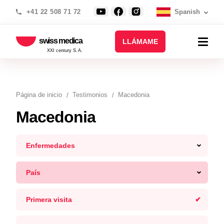
+41 22 508 71 72
Spanish
swiss medica
LLÁMAME
XXI century S.A.
Página de inicio
Testimonios
Macedonia
Macedonia
Enfermedades
País
Primera visita