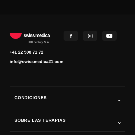
swiss medica
XXI century S.A.
+41 22 508 71 72
info@swissmedica21.com
CONDICIONES
Autismo
ELA
SOBRE LAS TERAPIAS
Recuperación tras ictus
Estudios sobre terapia con células madre
Esclerosis múltiple