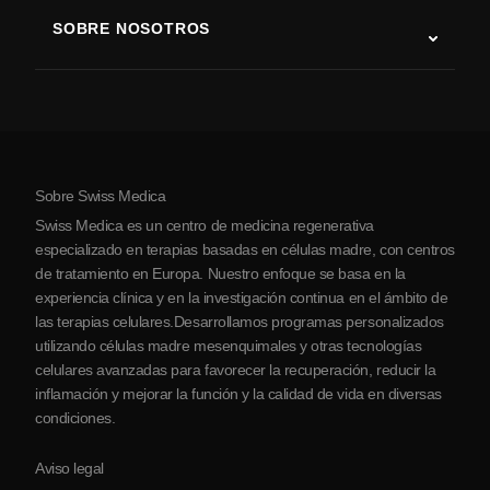
Terapia con células madre
SOBRE NOSOTROS
Enfermedad de Parkinson
Procedimiento de tratamiento con células madre
Acerca de nosotros
Artritis
Costo de la terapia con células madre
Testimonios
Ver todas las condiciones
Mitos sobre las células madre
Precios
Protocolo
Sobre Swiss Medica
Sobre Serbia
Swiss Medica es un centro de medicina regenerativa
Blog
especializado en terapias basadas en células madre, con centros
de tratamiento en Europa. Nuestro enfoque se basa en la
Colaboraciones
experiencia clínica y en la investigación continua en el ámbito de
Contacto
las terapias celulares.Desarrollamos programas personalizados
utilizando células madre mesenquimales y otras tecnologías
celulares avanzadas para favorecer la recuperación, reducir la
inflamación y mejorar la función y la calidad de vida en diversas
condiciones.
Aviso legal