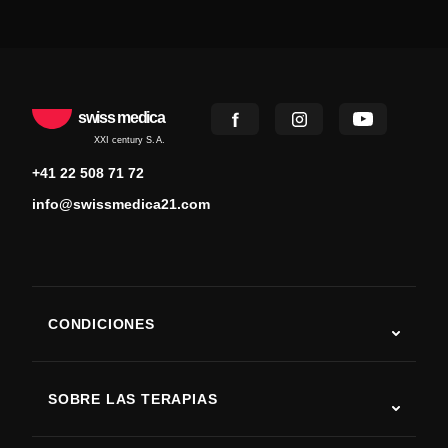
swiss medica
XXI century S.A.
+41 22 508 71 72
info@swissmedica21.com
CONDICIONES
Autismo
ELA
SOBRE LAS TERAPIAS
Recuperación tras ictus
Estudios sobre terapia con células madre
Esclerosis múltiple