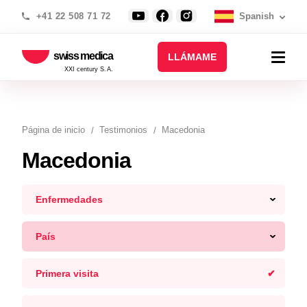
+41 22 508 71 72
Spanish
swiss medica
LLÁMAME
XXI century S.A.
Página de inicio
Testimonios
Macedonia
Macedonia
Enfermedades
País
Primera visita