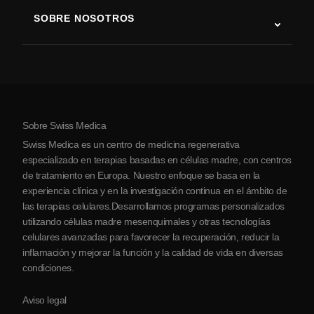
Terapia con células madre
SOBRE NOSOTROS
Enfermedad de Parkinson
Procedimiento de tratamiento con células madre
Acerca de nosotros
Artritis
Costo de la terapia con células madre
Testimonios
Ver todas las condiciones
Mitos sobre las células madre
Precios
Protocolo
Sobre Swiss Medica
Sobre Serbia
Swiss Medica es un centro de medicina regenerativa
Blog
especializado en terapias basadas en células madre, con centros
de tratamiento en Europa. Nuestro enfoque se basa en la
Colaboraciones
experiencia clínica y en la investigación continua en el ámbito de
Contacto
las terapias celulares.Desarrollamos programas personalizados
utilizando células madre mesenquimales y otras tecnologías
celulares avanzadas para favorecer la recuperación, reducir la
inflamación y mejorar la función y la calidad de vida en diversas
condiciones.
Aviso legal