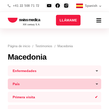
+41 22 508 71 72
Spanish
swiss medica
LLÁMAME
XXI century S.A.
Página de inicio
Testimonios
Macedonia
Macedonia
Enfermedades
País
Primera visita