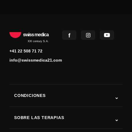
swiss medica
XXI century S.A.
+41 22 508 71 72
info@swissmedica21.com
CONDICIONES
Autismo
ELA
SOBRE LAS TERAPIAS
Recuperación tras ictus
Estudios sobre terapia con células madre
Esclerosis múltiple