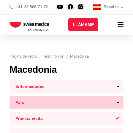
+41 22 508 71 72
Spanish
swiss medica
LLÁMAME
XXI century S.A.
Página de inicio
Testimonios
Macedonia
Macedonia
Enfermedades
País
Primera visita