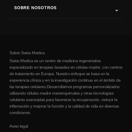
Terapia con células madre
SOBRE NOSOTROS
Enfermedad de Parkinson
Procedimiento de tratamiento con células madre
Acerca de nosotros
Artritis
Costo de la terapia con células madre
Testimonios
Ver todas las condiciones
Mitos sobre las células madre
Precios
Protocolo
Sobre Swiss Medica
Sobre Serbia
Swiss Medica es un centro de medicina regenerativa
Blog
especializado en terapias basadas en células madre, con centros
de tratamiento en Europa. Nuestro enfoque se basa en la
Colaboraciones
experiencia clínica y en la investigación continua en el ámbito de
Contacto
las terapias celulares.Desarrollamos programas personalizados
utilizando células madre mesenquimales y otras tecnologías
celulares avanzadas para favorecer la recuperación, reducir la
inflamación y mejorar la función y la calidad de vida en diversas
condiciones.
Aviso legal