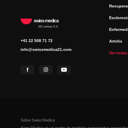
Recuperac
Esclerosi
swiss medica
XXI century S.A.
Enfermed
+41 22 508 71 72
Artritis
info@swissmedica21.com
Ver todas
Sobre Swiss Medica
Swiss Medica es un centro de medicina regenerativa especializa