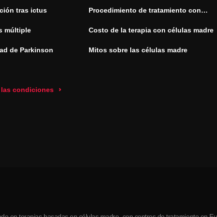
ión tras ictus
Procedimiento de tratamiento con
células madre
s múltiple
Costo de la terapia con células madre
ad de Parkinson
Mitos sobre las células madre
 las condiciones
do en terapias basadas en células madre, con centros de tratamiento en Eur