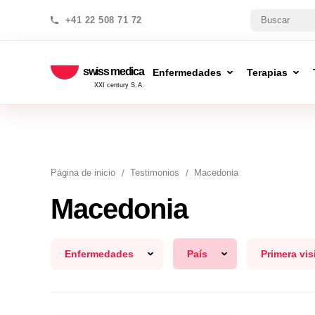
+41 22 508 71 72
swiss medica
Enfermedades
Terapias
XXI century S.A.
Página de inicio
Testimonios
Macedonia
Macedonia
Enfermedades
País
Primera vis