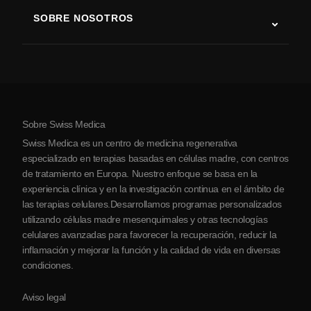
Terapia con células madre
SOBRE NOSOTROS
Enfermedad de Parkinson
Procedimiento de tratamiento con células madre
Acerca de nosotros
Artritis
Costo de la terapia con células madre
Testimonios
Ver todas las condiciones
Mitos sobre las células madre
Precios
Protocolo
Sobre Swiss Medica
Sobre Serbia
Swiss Medica es un centro de medicina regenerativa
Blog
especializado en terapias basadas en células madre, con centros
de tratamiento en Europa. Nuestro enfoque se basa en la
Colaboraciones
experiencia clínica y en la investigación continua en el ámbito de
Contacto
las terapias celulares.Desarrollamos programas personalizados
utilizando células madre mesenquimales y otras tecnologías
celulares avanzadas para favorecer la recuperación, reducir la
inflamación y mejorar la función y la calidad de vida en diversas
condiciones.
Aviso legal