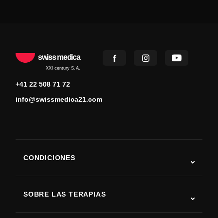
swiss medica
XXI century S.A.
+41 22 508 71 72
info@swissmedica21.com
CONDICIONES
Autismo
ELA
SOBRE LAS TERAPIAS
Recuperación tras ictus
Estudios sobre terapia con células madre
Esclerosis múltiple