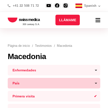
+41 22 508 71 72
Spanish
swiss medica
LLÁMAME
XXI century S.A.
Página de inicio
Testimonios
Macedonia
Macedonia
Enfermedades
País
Primera visita