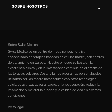
Terapia con células madre
SOBRE NOSOTROS
Enfermedad de Parkinson
Procedimiento de tratamiento con células madre
Acerca de nosotros
Artritis
Costo de la terapia con células madre
Testimonios
Ver todas las condiciones
Mitos sobre las células madre
Precios
Protocolo
Sobre Swiss Medica
Sobre Serbia
Swiss Medica es un centro de medicina regenerativa
Blog
especializado en terapias basadas en células madre, con centros
de tratamiento en Europa. Nuestro enfoque se basa en la
Colaboraciones
experiencia clínica y en la investigación continua en el ámbito de
Contacto
las terapias celulares.Desarrollamos programas personalizados
utilizando células madre mesenquimales y otras tecnologías
celulares avanzadas para favorecer la recuperación, reducir la
inflamación y mejorar la función y la calidad de vida en diversas
condiciones.
Aviso legal