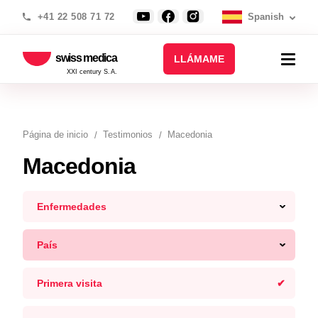
+41 22 508 71 72
Spanish
swiss medica
LLÁMAME
XXI century S.A.
Página de inicio
Testimonios
Macedonia
Macedonia
Enfermedades
País
Primera visita