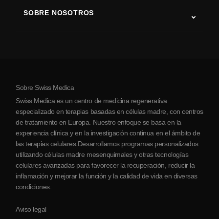
Terapia con células madre
SOBRE NOSOTROS
Enfermedad de Parkinson
Procedimiento de tratamiento con células madre
Acerca de nosotros
Artritis
Costo de la terapia con células madre
Testimonios
Ver todas las condiciones
Mitos sobre las células madre
Precios
Protocolo
Sobre Swiss Medica
Sobre Serbia
Swiss Medica es un centro de medicina regenerativa
Blog
especializado en terapias basadas en células madre, con centros
de tratamiento en Europa. Nuestro enfoque se basa en la
Colaboraciones
experiencia clínica y en la investigación continua en el ámbito de
Contacto
las terapias celulares.Desarrollamos programas personalizados
utilizando células madre mesenquimales y otras tecnologías
celulares avanzadas para favorecer la recuperación, reducir la
inflamación y mejorar la función y la calidad de vida en diversas
condiciones.
Aviso legal