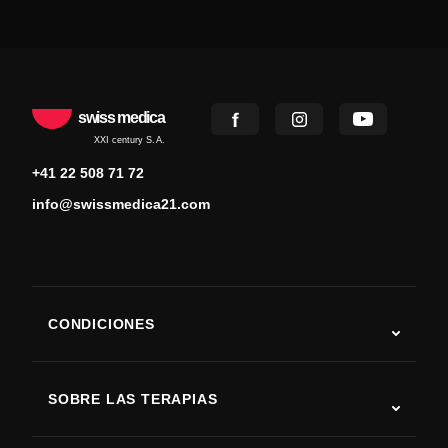
swiss medica
XXI century S.A.
+41 22 508 71 72
info@swissmedica21.com
CONDICIONES
Autismo
ELA
SOBRE LAS TERAPIAS
Recuperación tras ictus
Estudios sobre terapia con células madre
Esclerosis múltiple