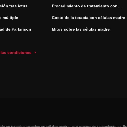
ión tras ictus
Procedimiento de tratamiento con
células madre
s múltiple
Costo de la terapia con células madre
ad de Parkinson
Mitos sobre las células madre
 las condiciones
do en terapias basadas en células madre, con centros de tratamiento en Eur