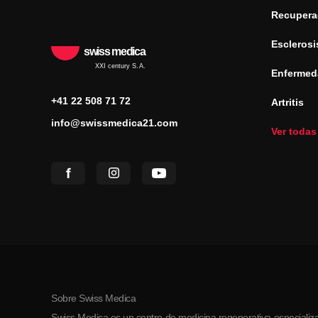
Recuperac
Esclerosi
swiss medica
XXI century S.A.
Enfermed
+41 22 508 71 72
Artritis
info@swissmedica21.com
Ver todas
Sobre Swiss Medica
Swiss Medica es un centro de medicina regenerativa especializa