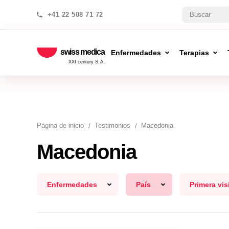
+41 22 508 71 72
swiss medica
Enfermedades
Terapias
XXI century S.A.
Página de inicio
Testimonios
Macedonia
Macedonia
Enfermedades
País
Primera vis