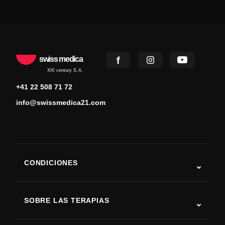
swiss medica
XXI century S.A.
+41 22 508 71 72
info@swissmedica21.com
CONDICIONES
Autismo
ELA
SOBRE LAS TERAPIAS
Recuperación tras ictus
Estudios sobre terapia con células madre
Esclerosis múltiple