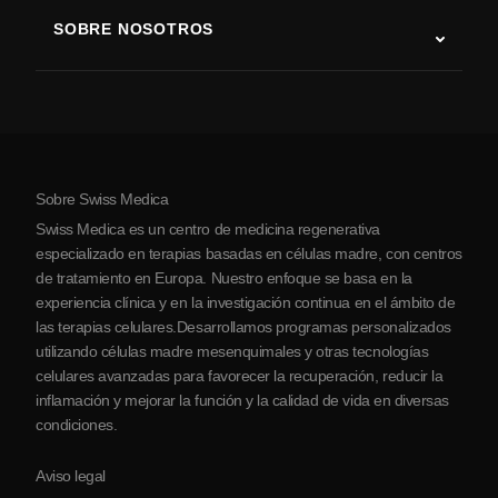
Terapia con células madre
SOBRE NOSOTROS
Enfermedad de Parkinson
Procedimiento de tratamiento con células madre
Acerca de nosotros
Artritis
Costo de la terapia con células madre
Testimonios
Ver todas las condiciones
Mitos sobre las células madre
Precios
Protocolo
Sobre Swiss Medica
Sobre Serbia
Swiss Medica es un centro de medicina regenerativa
Blog
especializado en terapias basadas en células madre, con centros
de tratamiento en Europa. Nuestro enfoque se basa en la
Colaboraciones
experiencia clínica y en la investigación continua en el ámbito de
Contacto
las terapias celulares.Desarrollamos programas personalizados
utilizando células madre mesenquimales y otras tecnologías
celulares avanzadas para favorecer la recuperación, reducir la
inflamación y mejorar la función y la calidad de vida en diversas
condiciones.
Aviso legal