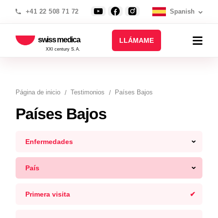
+41 22 508 71 72
Spanish
swiss medica
LLÁMAME
XXI century S.A.
Página de inicio
Testimonios
Países Bajos
Países Bajos
Enfermedades
País
Primera visita