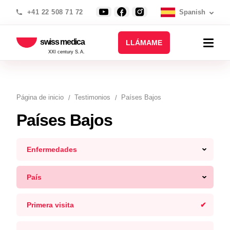
+41 22 508 71 72
Spanish
swiss medica
LLÁMAME
XXI century S.A.
Página de inicio
Testimonios
Países Bajos
Países Bajos
Enfermedades
País
Primera visita