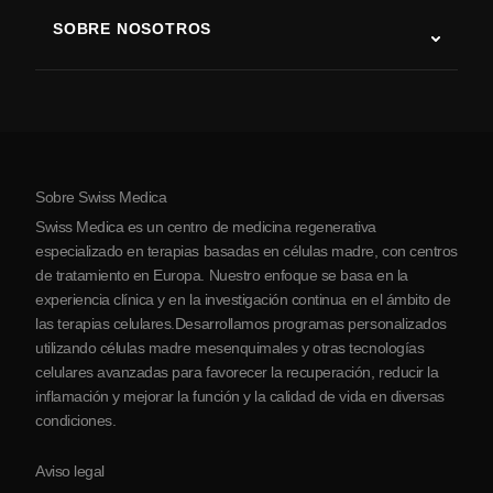
Terapia con células madre
SOBRE NOSOTROS
Enfermedad de Parkinson
Procedimiento de tratamiento con células madre
Acerca de nosotros
Artritis
Costo de la terapia con células madre
Testimonios
Ver todas las condiciones
Mitos sobre las células madre
Precios
Protocolo
Sobre Swiss Medica
Sobre Serbia
Swiss Medica es un centro de medicina regenerativa
Blog
especializado en terapias basadas en células madre, con centros
de tratamiento en Europa. Nuestro enfoque se basa en la
Colaboraciones
experiencia clínica y en la investigación continua en el ámbito de
Contacto
las terapias celulares.Desarrollamos programas personalizados
utilizando células madre mesenquimales y otras tecnologías
celulares avanzadas para favorecer la recuperación, reducir la
inflamación y mejorar la función y la calidad de vida en diversas
condiciones.
Aviso legal