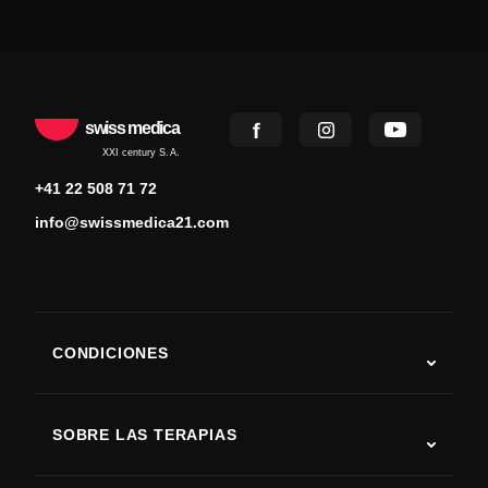
swiss medica
XXI century S.A.
+41 22 508 71 72
info@swissmedica21.com
CONDICIONES
Autismo
ELA
SOBRE LAS TERAPIAS
Recuperación tras ictus
Estudios sobre terapia con células madre
Esclerosis múltiple