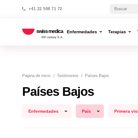
+41 22 508 71 72
swiss medica
Enfermedades
Terapias
XXI century S.A.
Página de inicio
Testimonios
Países Bajos
Países Bajos
Enfermedades
País
Primera vis