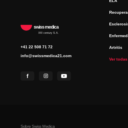
ELA
Recuperac
Esclerosi
swiss medica
XXI century S.A.
Enfermed
+41 22 508 71 72
Artritis
info@swissmedica21.com
Ver todas
Sobre Swiss Medica