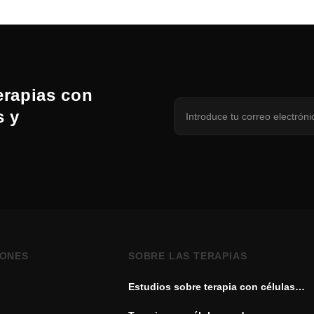
erapias con
s y
IONES
SOBRE LAS TERAPIAS
Estudios sobre terapia con células
madre