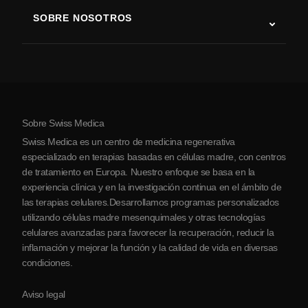
Terapia con células madre
SOBRE NOSOTROS
Enfermedad de Parkinson
Procedimiento de tratamiento con células madre
Acerca de nosotros
Artritis
Costo de la terapia con células madre
Testimonios
Ver todas las condiciones
Mitos sobre las células madre
Precios
Protocolo
Sobre Swiss Medica
Sobre Serbia
Swiss Medica es un centro de medicina regenerativa
Blog
especializado en terapias basadas en células madre, con centros
de tratamiento en Europa. Nuestro enfoque se basa en la
Colaboraciones
experiencia clínica y en la investigación continua en el ámbito de
Contacto
las terapias celulares.Desarrollamos programas personalizados
utilizando células madre mesenquimales y otras tecnologías
celulares avanzadas para favorecer la recuperación, reducir la
inflamación y mejorar la función y la calidad de vida en diversas
condiciones.
Aviso legal