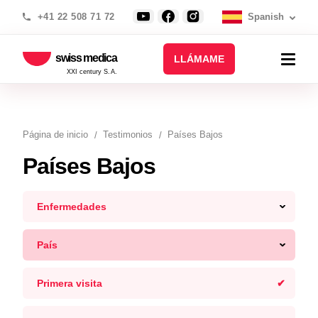
+41 22 508 71 72
Spanish
swiss medica
LLÁMAME
XXI century S.A.
Página de inicio
Testimonios
Países Bajos
Países Bajos
Enfermedades
País
Primera visita