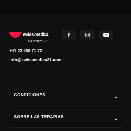
swiss medica
XXI century S.A.
+41 22 508 71 72
info@swissmedica21.com
CONDICIONES
Autismo
ELA
SOBRE LAS TERAPIAS
Recuperación tras ictus
Estudios sobre terapia con células madre
Esclerosis múltiple