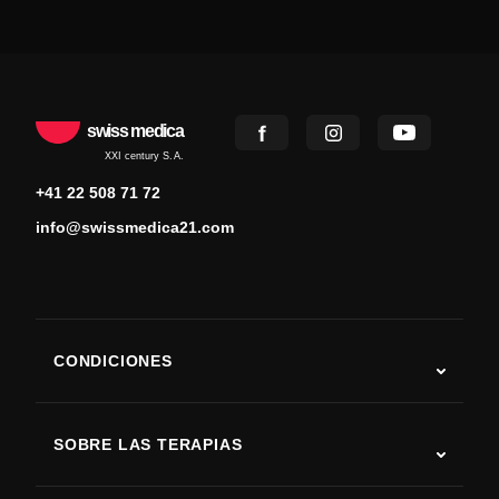
swiss medica
XXI century S.A.
+41 22 508 71 72
info@swissmedica21.com
CONDICIONES
Autismo
ELA
SOBRE LAS TERAPIAS
Recuperación tras ictus
Estudios sobre terapia con células madre
Esclerosis múltiple