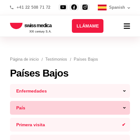
+41 22 508 71 72
Spanish
swiss medica
LLÁMAME
XXI century S.A.
Página de inicio
Testimonios
Países Bajos
Países Bajos
Enfermedades
País
Primera visita