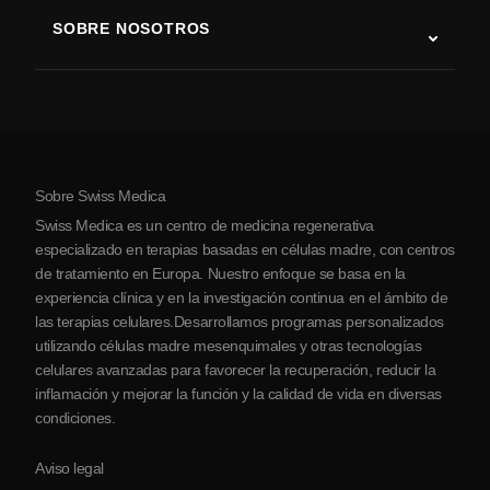
Terapia con células madre
SOBRE NOSOTROS
Enfermedad de Parkinson
Procedimiento de tratamiento con células madre
Acerca de nosotros
Artritis
Costo de la terapia con células madre
Testimonios
Ver todas las condiciones
Mitos sobre las células madre
Precios
Protocolo
Sobre Swiss Medica
Sobre Serbia
Swiss Medica es un centro de medicina regenerativa
Blog
especializado en terapias basadas en células madre, con centros
de tratamiento en Europa. Nuestro enfoque se basa en la
Colaboraciones
experiencia clínica y en la investigación continua en el ámbito de
Contacto
las terapias celulares.Desarrollamos programas personalizados
utilizando células madre mesenquimales y otras tecnologías
celulares avanzadas para favorecer la recuperación, reducir la
inflamación y mejorar la función y la calidad de vida en diversas
condiciones.
Aviso legal