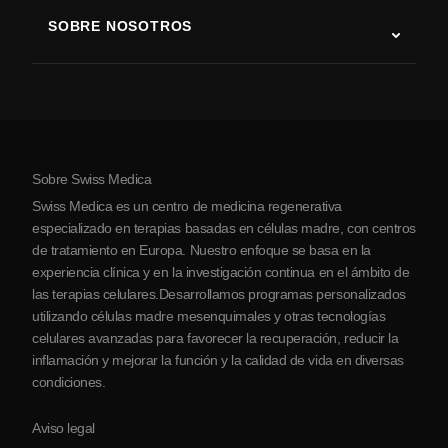
Terapia con células madre
SOBRE NOSOTROS
Enfermedad de Parkinson
Procedimiento de tratamiento con células madre
Acerca de nosotros
Artritis
Costo de la terapia con células madre
Testimonios
Ver todas las condiciones
Mitos sobre las células madre
Precios
Protocolo
Sobre Swiss Medica
Sobre Serbia
Swiss Medica es un centro de medicina regenerativa
Blog
especializado en terapias basadas en células madre, con centros
de tratamiento en Europa. Nuestro enfoque se basa en la
Colaboraciones
experiencia clínica y en la investigación continua en el ámbito de
Contacto
las terapias celulares.Desarrollamos programas personalizados
utilizando células madre mesenquimales y otras tecnologías
celulares avanzadas para favorecer la recuperación, reducir la
inflamación y mejorar la función y la calidad de vida en diversas
condiciones.
Aviso legal