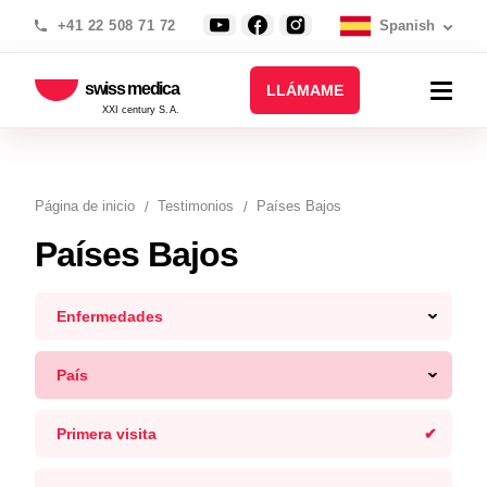
+41 22 508 71 72
Spanish
swiss medica
LLÁMAME
XXI century S.A.
Página de inicio
Testimonios
Países Bajos
Países Bajos
Enfermedades
País
Primera visita