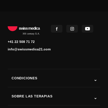
swiss medica
XXI century S.A.
+41 22 508 71 72
info@swissmedica21.com
CONDICIONES
Autismo
ELA
SOBRE LAS TERAPIAS
Recuperación tras ictus
Estudios sobre terapia con células madre
Esclerosis múltiple