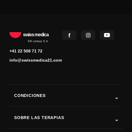
swiss medica
XXI century S.A.
+41 22 508 71 72
info@swissmedica21.com
CONDICIONES
Autismo
ELA
SOBRE LAS TERAPIAS
Recuperación tras ictus
Estudios sobre terapia con células madre
Esclerosis múltiple