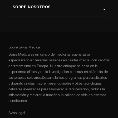
Terapia con células madre
SOBRE NOSOTROS
Enfermedad de Parkinson
Procedimiento de tratamiento con células madre
Acerca de nosotros
Artritis
Costo de la terapia con células madre
Testimonios
Ver todas las condiciones
Mitos sobre las células madre
Precios
Protocolo
Sobre Swiss Medica
Sobre Serbia
Swiss Medica es un centro de medicina regenerativa
Blog
especializado en terapias basadas en células madre, con centros
de tratamiento en Europa. Nuestro enfoque se basa en la
Colaboraciones
experiencia clínica y en la investigación continua en el ámbito de
Contacto
las terapias celulares.Desarrollamos programas personalizados
utilizando células madre mesenquimales y otras tecnologías
celulares avanzadas para favorecer la recuperación, reducir la
inflamación y mejorar la función y la calidad de vida en diversas
condiciones.
Aviso legal