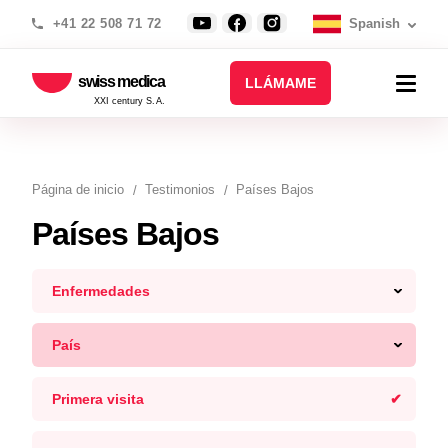
+41 22 508 71 72
Spanish
swiss medica
LLÁMAME
XXI century S.A.
Página de inicio
Testimonios
Países Bajos
Países Bajos
Enfermedades
País
Primera visita