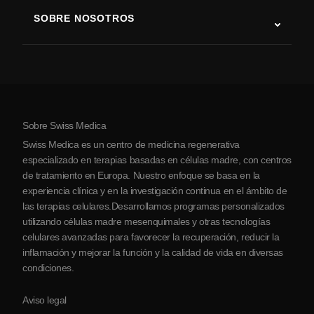
Terapia con células madre
SOBRE NOSOTROS
Enfermedad de Parkinson
Procedimiento de tratamiento con células madre
Acerca de nosotros
Artritis
Costo de la terapia con células madre
Testimonios
Ver todas las condiciones
Mitos sobre las células madre
Precios
Protocolo
Sobre Swiss Medica
Sobre Serbia
Swiss Medica es un centro de medicina regenerativa
Blog
especializado en terapias basadas en células madre, con centros
de tratamiento en Europa. Nuestro enfoque se basa en la
Colaboraciones
experiencia clínica y en la investigación continua en el ámbito de
Contacto
las terapias celulares.Desarrollamos programas personalizados
utilizando células madre mesenquimales y otras tecnologías
celulares avanzadas para favorecer la recuperación, reducir la
inflamación y mejorar la función y la calidad de vida en diversas
condiciones.
Aviso legal