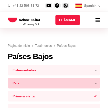
+41 22 508 71 72
Spanish
swiss medica
LLÁMAME
XXI century S.A.
Página de inicio
Testimonios
Países Bajos
Países Bajos
Enfermedades
País
Primera visita