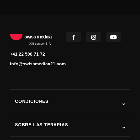
swiss medica
XXI century S.A.
+41 22 508 71 72
info@swissmedica21.com
CONDICIONES
Autismo
ELA
SOBRE LAS TERAPIAS
Recuperación tras ictus
Estudios sobre terapia con células madre
Esclerosis múltiple