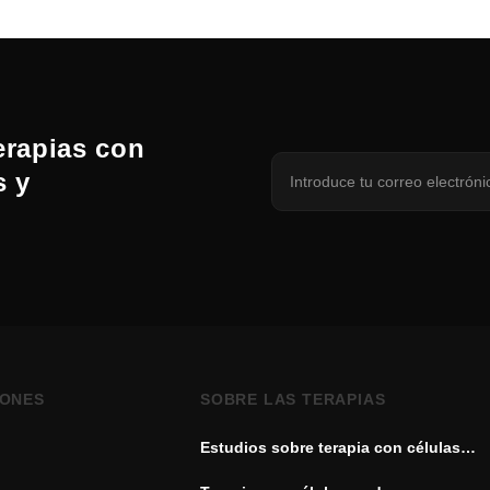
erapias con
s y
IONES
SOBRE LAS TERAPIAS
Estudios sobre terapia con células
madre