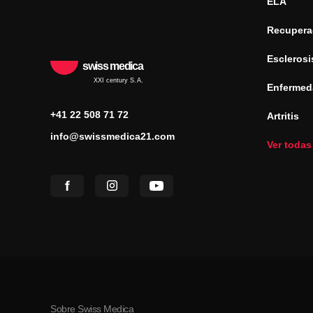
ELA
Recuperac
Esclerosi
swiss medica
XXI century S.A.
Enfermed
+41 22 508 71 72
Artritis
info@swissmedica21.com
Ver todas
Sobre Swiss Medica