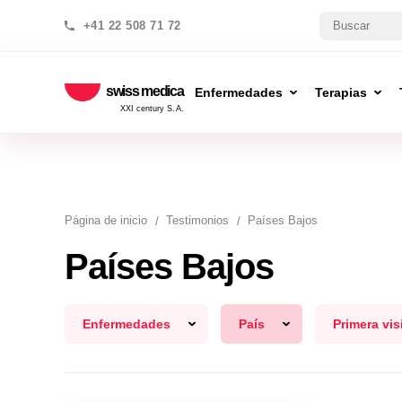
+41 22 508 71 72
swiss medica
Enfermedades
Terapias
XXI century S.A.
Página de inicio
Testimonios
Países Bajos
Países Bajos
Enfermedades
País
Primera vis