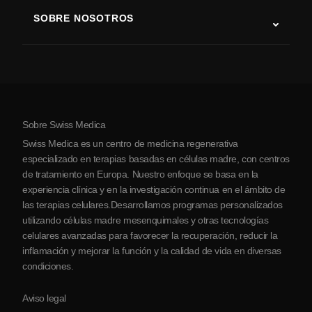
Terapia con células madre
SOBRE NOSOTROS
Enfermedad de Parkinson
Procedimiento de tratamiento con células madre
Acerca de nosotros
Artritis
Costo de la terapia con células madre
Testimonios
Ver todas las condiciones
Mitos sobre las células madre
Precios
Protocolo
Sobre Swiss Medica
Sobre Serbia
Swiss Medica es un centro de medicina regenerativa
Blog
especializado en terapias basadas en células madre, con centros
de tratamiento en Europa. Nuestro enfoque se basa en la
Colaboraciones
experiencia clínica y en la investigación continua en el ámbito de
Contacto
las terapias celulares.Desarrollamos programas personalizados
utilizando células madre mesenquimales y otras tecnologías
celulares avanzadas para favorecer la recuperación, reducir la
inflamación y mejorar la función y la calidad de vida en diversas
condiciones.
Aviso legal