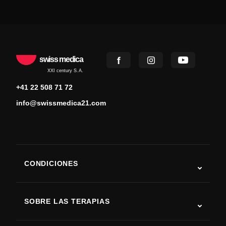
swiss medica
XXI century S.A.
+41 22 508 71 72
info@swissmedica21.com
CONDICIONES
Autismo
ELA
SOBRE LAS TERAPIAS
Recuperación tras ictus
Estudios sobre terapia con células madre
Esclerosis múltiple