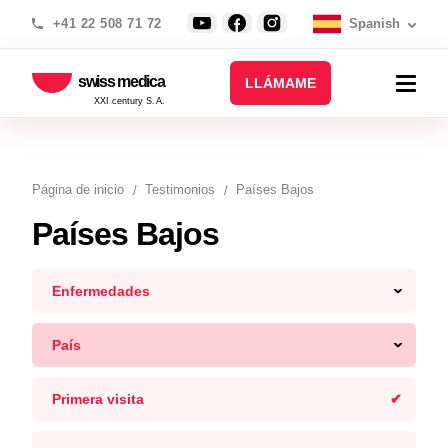
+41 22 508 71 72
Spanish
swiss medica
LLÁMAME
XXI century S.A.
Página de inicio
Testimonios
Países Bajos
Países Bajos
Enfermedades
País
Primera visita