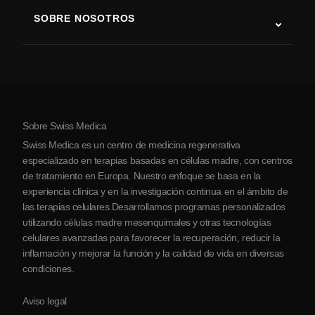
Terapia con células madre
SOBRE NOSOTROS
Enfermedad de Parkinson
Procedimiento de tratamiento con células madre
Acerca de nosotros
Artritis
Costo de la terapia con células madre
Testimonios
Ver todas las condiciones
Mitos sobre las células madre
Precios
Protocolo
Sobre Swiss Medica
Sobre Serbia
Swiss Medica es un centro de medicina regenerativa
Blog
especializado en terapias basadas en células madre, con centros
de tratamiento en Europa. Nuestro enfoque se basa en la
Colaboraciones
experiencia clínica y en la investigación continua en el ámbito de
Contacto
las terapias celulares.Desarrollamos programas personalizados
utilizando células madre mesenquimales y otras tecnologías
celulares avanzadas para favorecer la recuperación, reducir la
inflamación y mejorar la función y la calidad de vida en diversas
condiciones.
Aviso legal