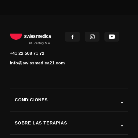
swiss medica
XXI century S.A.
+41 22 508 71 72
info@swissmedica21.com
CONDICIONES
Autismo
ELA
SOBRE LAS TERAPIAS
Recuperación tras ictus
Estudios sobre terapia con células madre
Esclerosis múltiple