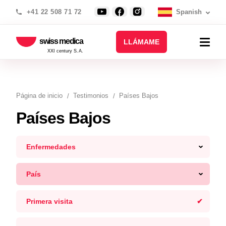
+41 22 508 71 72
Spanish
swiss medica
LLÁMAME
XXI century S.A.
Página de inicio
Testimonios
Países Bajos
Países Bajos
Enfermedades
País
Primera visita