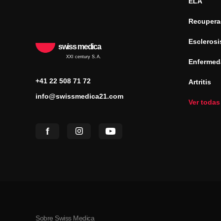
ELA
Recuperac
Esclerosi
swiss medica
XXI century S.A.
Enfermed
+41 22 508 71 72
Artritis
info@swissmedica21.com
Ver todas
Sobre Swiss Medica