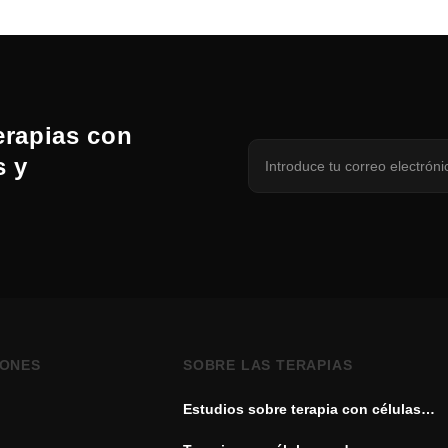
erapias con
s y
IONES
SOBRE LAS TERAPIAS
Estudios sobre terapia con células
madre