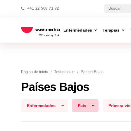
+41 22 508 71 72
swiss medica
Enfermedades
Terapias
XXI century S.A.
Página de inicio
Testimonios
Países Bajos
Países Bajos
Enfermedades
País
Primera vis