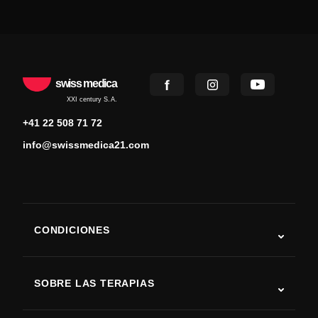
swiss medica
XXI century S.A.
+41 22 508 71 72
info@swissmedica21.com
CONDICIONES
Autismo
ELA
SOBRE LAS TERAPIAS
Recuperación tras ictus
Estudios sobre terapia con células madre
Esclerosis múltiple