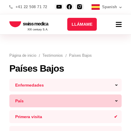
+41 22 508 71 72
Spanish
swiss medica
LLÁMAME
XXI century S.A.
Página de inicio
Testimonios
Países Bajos
Países Bajos
Enfermedades
País
Primera visita