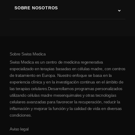
Terapia con células madre
SOBRE NOSOTROS
Enfermedad de Parkinson
Procedimiento de tratamiento con células madre
Acerca de nosotros
Artritis
Costo de la terapia con células madre
Testimonios
Ver todas las condiciones
Mitos sobre las células madre
Precios
Protocolo
Sobre Swiss Medica
Sobre Serbia
Swiss Medica es un centro de medicina regenerativa
Blog
especializado en terapias basadas en células madre, con centros
de tratamiento en Europa. Nuestro enfoque se basa en la
Colaboraciones
experiencia clínica y en la investigación continua en el ámbito de
Contacto
las terapias celulares.Desarrollamos programas personalizados
utilizando células madre mesenquimales y otras tecnologías
celulares avanzadas para favorecer la recuperación, reducir la
inflamación y mejorar la función y la calidad de vida en diversas
condiciones.
Aviso legal