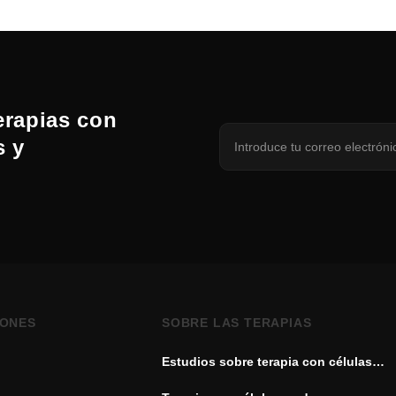
erapias con
s y
IONES
SOBRE LAS TERAPIAS
Estudios sobre terapia con células
madre