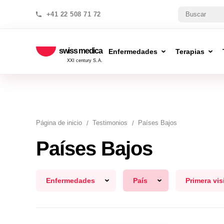
+41 22 508 71 72
swiss medica
Enfermedades
Terapias
XXI century S.A.
Página de inicio
Testimonios
Países Bajos
Países Bajos
Enfermedades
País
Primera vis