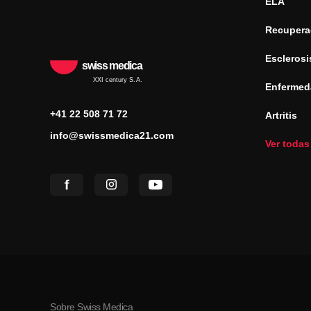
ELA
Recuperac
Esclerosi
swiss medica
XXI century S.A.
Enfermed
+41 22 508 71 72
Artritis
info@swissmedica21.com
Ver todas
Sobre Swiss Medica