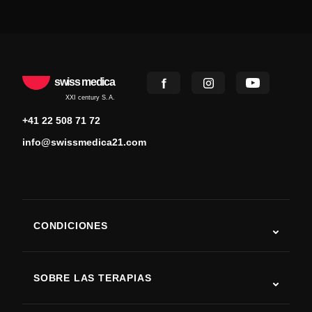
swiss medica
XXI century S.A.
+41 22 508 71 72
info@swissmedica21.com
CONDICIONES
Autismo
ELA
SOBRE LAS TERAPIAS
Recuperación tras ictus
Estudios sobre terapia con células madre
Esclerosis múltiple