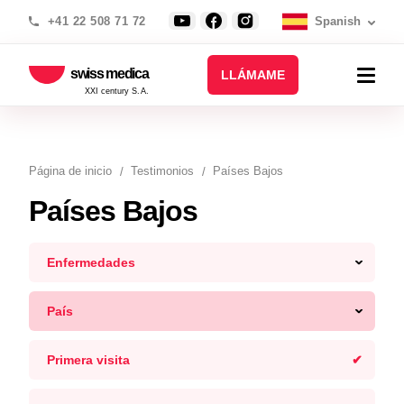
+41 22 508 71 72
Spanish
swiss medica
LLÁMAME
XXI century S.A.
Página de inicio
Testimonios
Países Bajos
Países Bajos
Enfermedades
País
Primera visita