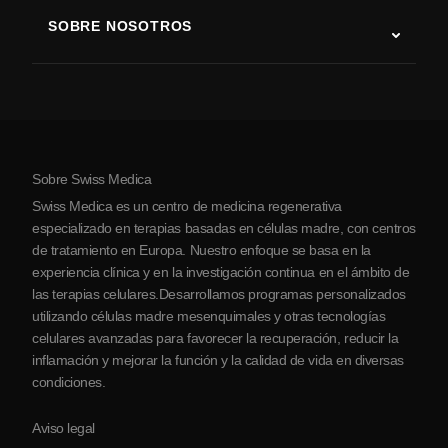
Terapia con células madre
SOBRE NOSOTROS
Enfermedad de Parkinson
Procedimiento de tratamiento con células madre
Acerca de nosotros
Artritis
Costo de la terapia con células madre
Testimonios
Ver todas las condiciones
Mitos sobre las células madre
Precios
Protocolo
Sobre Swiss Medica
Sobre Serbia
Swiss Medica es un centro de medicina regenerativa
Blog
especializado en terapias basadas en células madre, con centros
de tratamiento en Europa. Nuestro enfoque se basa en la
Colaboraciones
experiencia clínica y en la investigación continua en el ámbito de
Contacto
las terapias celulares.Desarrollamos programas personalizados
utilizando células madre mesenquimales y otras tecnologías
celulares avanzadas para favorecer la recuperación, reducir la
inflamación y mejorar la función y la calidad de vida en diversas
condiciones.
Aviso legal