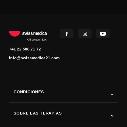
swiss medica
XXI century S.A.
+41 22 508 71 72
info@swissmedica21.com
CONDICIONES
Autismo
ELA
SOBRE LAS TERAPIAS
Recuperación tras ictus
Estudios sobre terapia con células madre
Esclerosis múltiple