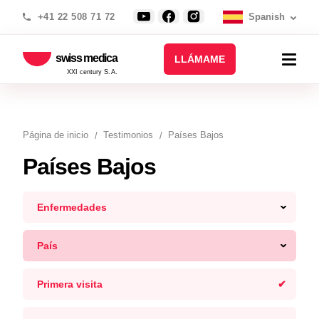
+41 22 508 71 72
Spanish
swiss medica
LLÁMAME
XXI century S.A.
Página de inicio
Testimonios
Países Bajos
Países Bajos
Enfermedades
País
Primera visita