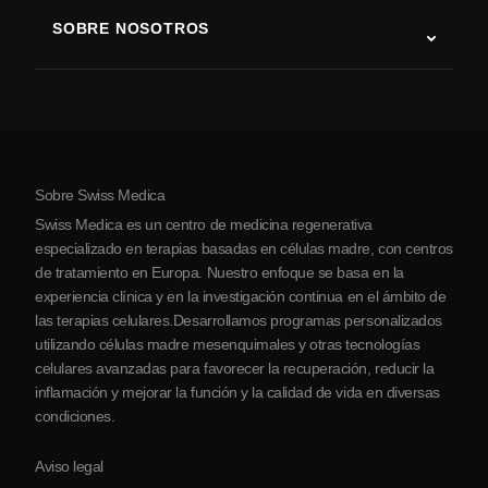
Terapia con células madre
SOBRE NOSOTROS
Enfermedad de Parkinson
Procedimiento de tratamiento con células madre
Acerca de nosotros
Artritis
Costo de la terapia con células madre
Testimonios
Ver todas las condiciones
Mitos sobre las células madre
Precios
Protocolo
Sobre Swiss Medica
Sobre Serbia
Swiss Medica es un centro de medicina regenerativa
Blog
especializado en terapias basadas en células madre, con centros
de tratamiento en Europa. Nuestro enfoque se basa en la
Colaboraciones
experiencia clínica y en la investigación continua en el ámbito de
Contacto
las terapias celulares.Desarrollamos programas personalizados
utilizando células madre mesenquimales y otras tecnologías
celulares avanzadas para favorecer la recuperación, reducir la
inflamación y mejorar la función y la calidad de vida en diversas
condiciones.
Aviso legal