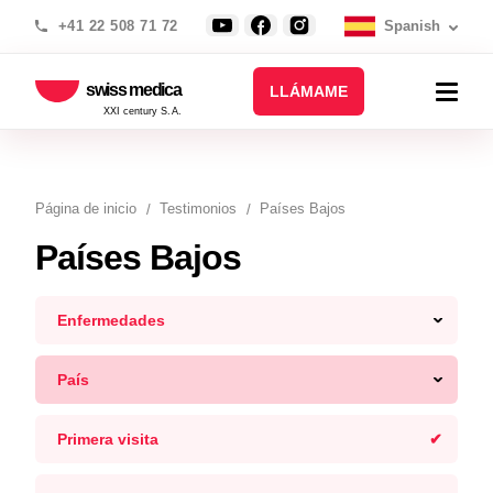
+41 22 508 71 72
Spanish
swiss medica
LLÁMAME
XXI century S.A.
Página de inicio
Testimonios
Países Bajos
Países Bajos
Enfermedades
País
Primera visita