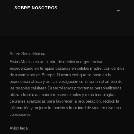
Terapia con células madre
SOBRE NOSOTROS
Enfermedad de Parkinson
Procedimiento de tratamiento con células madre
Acerca de nosotros
Artritis
Costo de la terapia con células madre
Testimonios
Ver todas las condiciones
Mitos sobre las células madre
Precios
Protocolo
Sobre Swiss Medica
Sobre Serbia
Swiss Medica es un centro de medicina regenerativa
Blog
especializado en terapias basadas en células madre, con centros
de tratamiento en Europa. Nuestro enfoque se basa en la
Colaboraciones
experiencia clínica y en la investigación continua en el ámbito de
Contacto
las terapias celulares.Desarrollamos programas personalizados
utilizando células madre mesenquimales y otras tecnologías
celulares avanzadas para favorecer la recuperación, reducir la
inflamación y mejorar la función y la calidad de vida en diversas
condiciones.
Aviso legal