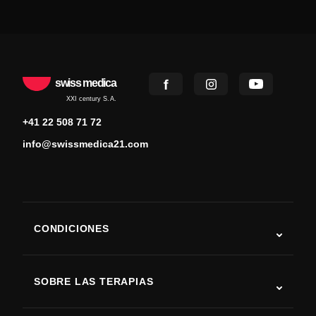
swiss medica
XXI century S.A.
+41 22 508 71 72
info@swissmedica21.com
CONDICIONES
Autismo
ELA
SOBRE LAS TERAPIAS
Recuperación tras ictus
Estudios sobre terapia con células madre
Esclerosis múltiple