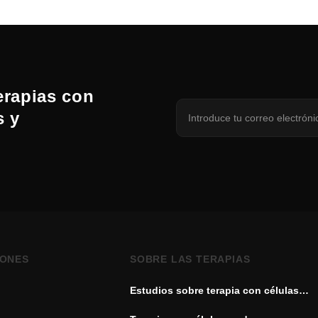
erapias con
s y
IONES
SOBRE LAS TERAPIAS
Estudios sobre terapia con células
madre