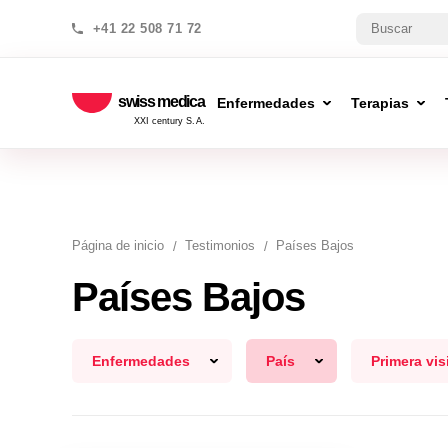
+41 22 508 71 72
swiss medica
Enfermedades
Terapias
XXI century S.A.
Página de inicio
Testimonios
Países Bajos
Países Bajos
Enfermedades
País
Primera vis