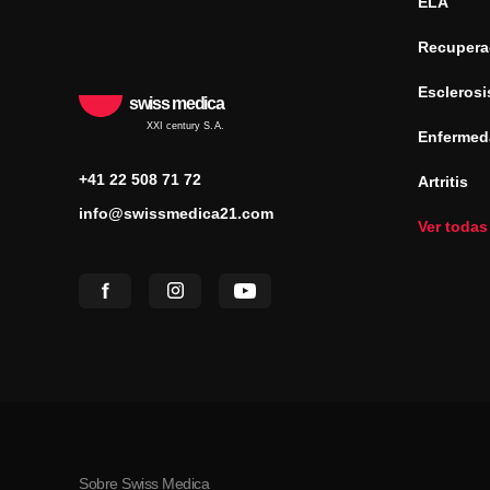
ELA
Recuperac
Esclerosi
swiss medica
XXI century S.A.
Enfermed
+41 22 508 71 72
Artritis
info@swissmedica21.com
Ver todas
Sobre Swiss Medica