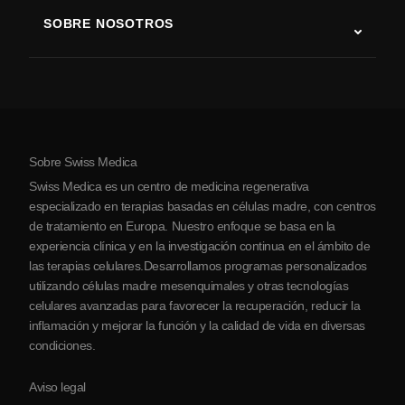
Terapia con células madre
SOBRE NOSOTROS
Enfermedad de Parkinson
Procedimiento de tratamiento con células madre
Acerca de nosotros
Artritis
Costo de la terapia con células madre
Testimonios
Ver todas las condiciones
Mitos sobre las células madre
Precios
Protocolo
Sobre Swiss Medica
Sobre Serbia
Swiss Medica es un centro de medicina regenerativa
Blog
especializado en terapias basadas en células madre, con centros
de tratamiento en Europa. Nuestro enfoque se basa en la
Colaboraciones
experiencia clínica y en la investigación continua en el ámbito de
Contacto
las terapias celulares.Desarrollamos programas personalizados
utilizando células madre mesenquimales y otras tecnologías
celulares avanzadas para favorecer la recuperación, reducir la
inflamación y mejorar la función y la calidad de vida en diversas
condiciones.
Aviso legal