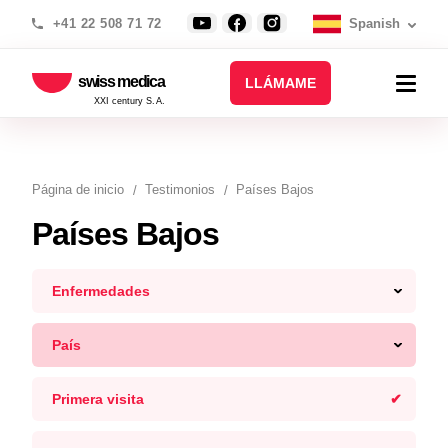
+41 22 508 71 72
Spanish
swiss medica
LLÁMAME
XXI century S.A.
Página de inicio
Testimonios
Países Bajos
Países Bajos
Enfermedades
País
Primera visita