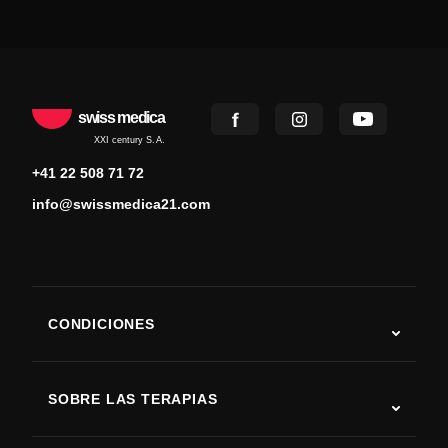
swiss medica
XXI century S.A.
+41 22 508 71 72
info@swissmedica21.com
CONDICIONES
Autismo
ELA
SOBRE LAS TERAPIAS
Recuperación tras ictus
Estudios sobre terapia con células madre
Esclerosis múltiple