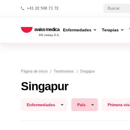
+41 22 508 71 72
swiss medica
Enfermedades
Terapias
XXI century S.A.
Página de inicio
Testimonios
Singapur
Singapur
Enfermedades
País
Primera vis