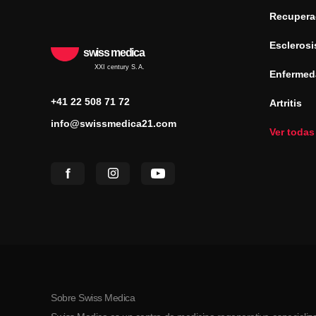
Recuperac
Esclerosi
swiss medica
XXI century S.A.
Enfermed
+41 22 508 71 72
Artritis
info@swissmedica21.com
Ver todas
Sobre Swiss Medica