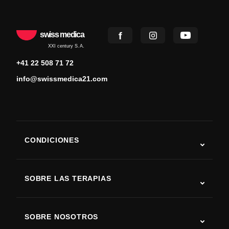
swiss medica
XXI century S.A.
+41 22 508 71 72
info@swissmedica21.com
CONDICIONES
Autismo
ELA
SOBRE LAS TERAPIAS
Recuperación tras ictus
Estudios sobre terapia con células madre
Esclerosis múltiple
Terapia con células madre
SOBRE NOSOTROS
Enfermedad de Parkinson
Procedimiento de tratamiento con células madre
Acerca de nosotros