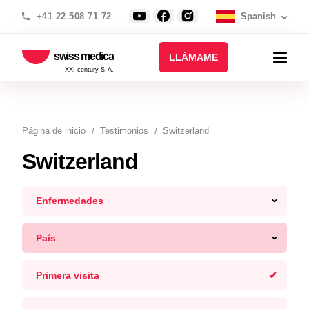
+41 22 508 71 72
Spanish
swiss medica
LLÁMAME
XXI century S.A.
Página de inicio
Testimonios
Switzerland
Switzerland
Enfermedades
País
Primera visita