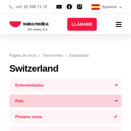
+41 22 508 71 72
Spanish
swiss medica
LLÁMAME
XXI century S.A.
Página de inicio
Testimonios
Switzerland
Switzerland
Enfermedades
País
Primera visita