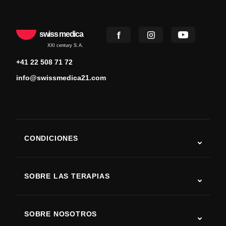
swiss medica
XXI century S.A.
+41 22 508 71 72
info@swissmedica21.com
CONDICIONES
Autismo
ELA
SOBRE LAS TERAPIAS
Recuperación tras ictus
Estudios sobre terapia con células madre
Esclerosis múltiple
Terapia con células madre
SOBRE NOSOTROS
Enfermedad de Parkinson
Procedimiento de tratamiento con células madre
Acerca de nosotros