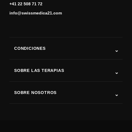
+41 22 508 71 72
info@swissmedica21.com
CONDICIONES
Autismo
ELA
SOBRE LAS TERAPIAS
Recuperación tras ictus
Estudios sobre terapia con células madre
Esclerosis múltiple
Terapia con células madre
SOBRE NOSOTROS
Enfermedad de Parkinson
Procedimiento de tratamiento con células madre
Acerca de nosotros
Artritis
Costo de la terapia con células madre
Testimonios
Ver todas las condiciones
Mitos sobre las células madre
Precios
Protocolo