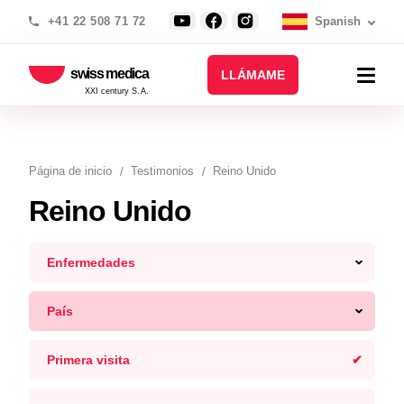
+41 22 508 71 72
Spanish
swiss medica
LLÁMAME
XXI century S.A.
Página de inicio
Testimonios
Reino Unido
Reino Unido
Enfermedades
País
Primera visita