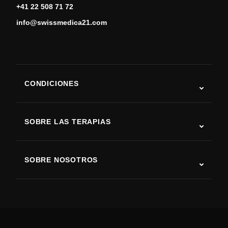
+41 22 508 71 72
info@swissmedica21.com
CONDICIONES
Autismo
ELA
SOBRE LAS TERAPIAS
Recuperación tras ictus
Estudios sobre terapia con células madre
Esclerosis múltiple
Terapia con células madre
SOBRE NOSOTROS
Enfermedad de Parkinson
Procedimiento de tratamiento con células madre
Acerca de nosotros
Artritis
Costo de la terapia con células madre
Testimonios
Ver todas las condiciones
Mitos sobre las células madre
Precios
Protocolo