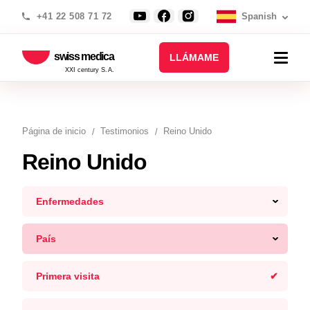
+41 22 508 71 72
Spanish
swiss medica
LLÁMAME
XXI century S.A.
Página de inicio
Testimonios
Reino Unido
Reino Unido
Enfermedades
País
Primera visita