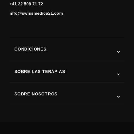
+41 22 508 71 72
info@swissmedica21.com
CONDICIONES
Autismo
ELA
SOBRE LAS TERAPIAS
Recuperación tras ictus
Estudios sobre terapia con células madre
Esclerosis múltiple
Terapia con células madre
SOBRE NOSOTROS
Enfermedad de Parkinson
Procedimiento de tratamiento con células madre
Acerca de nosotros
Artritis
Costo de la terapia con células madre
Testimonios
Ver todas las condiciones
Mitos sobre las células madre
Precios
Protocolo