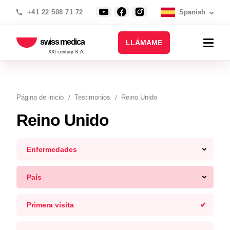
+41 22 508 71 72
Spanish
swiss medica
LLÁMAME
XXI century S.A.
Página de inicio
Testimonios
Reino Unido
Reino Unido
Enfermedades
País
Primera visita