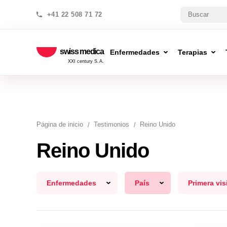
+41 22 508 71 72
swiss medica
Enfermedades
Terapias
XXI century S.A.
Página de inicio
Testimonios
Reino Unido
Reino Unido
Enfermedades
País
Primera vis