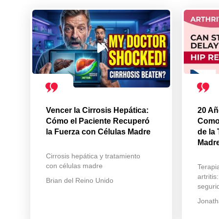
Vencer la Cirrosis Hepática:
20 Añ
Cómo el Paciente Recuperó
Comod
la Fuerza con Células Madre
de la
Madr
Cirrosis hepática y tratamiento
con células madre
Terapi
artritis
Brian del Reino Unido
seguri
Jonath