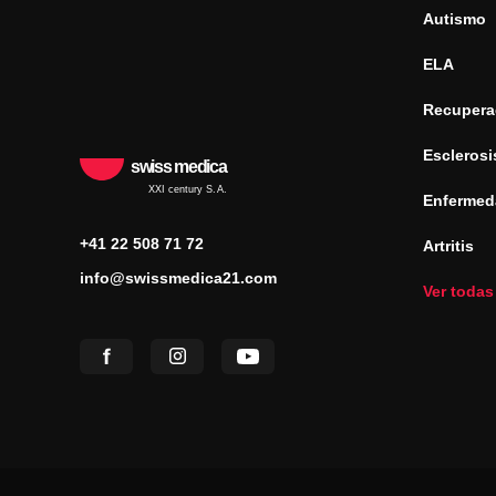
Autismo
ELA
Recuperac
Esclerosi
swiss medica
XXI century S.A.
Enfermed
+41 22 508 71 72
Artritis
info@swissmedica21.com
Ver todas