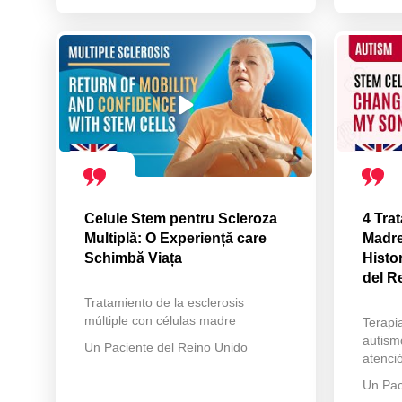
Celule Stem pentru Scleroza
4 Tra
Multiplă: O Experiență care
Madre
Schimbă Viața
Histo
del R
Tratamiento de la esclerosis
múltiple con células madre
Terapi
autism
Un Paciente del Reino Unido
atenci
Un Pac