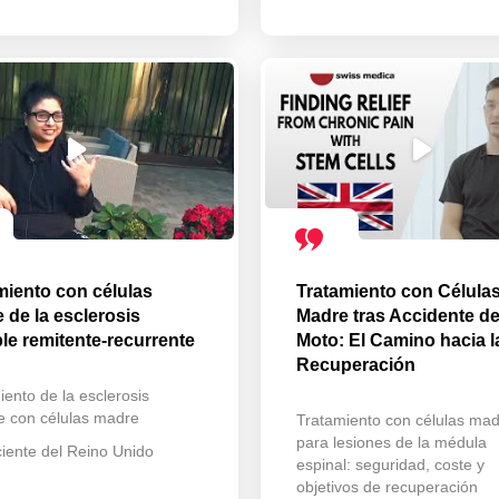
miento con células
Tratamiento con Célula
 de la esclerosis
Madre tras Accidente d
ple remitente-recurrente
Moto: El Camino hacia l
Recuperación
iento de la esclerosis
le con células madre
Tratamiento con células ma
para lesiones de la médula
iente del Reino Unido
espinal: seguridad, coste y
objetivos de recuperación