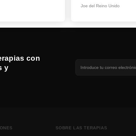
Joe del Reino Unido
erapias con
s y
IONES
SOBRE LAS TERAPIAS