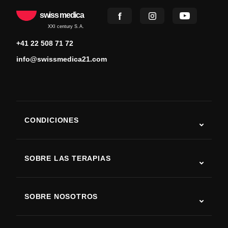
swiss medica
XXI century S.A.
+41 22 508 71 72
info@swissmedica21.com
CONDICIONES
Autismo
ELA
SOBRE LAS TERAPIAS
Recuperación tras ictus
Estudios sobre terapia con células madre
Esclerosis múltiple
Terapia con células madre
SOBRE NOSOTROS
Enfermedad de Parkinson
Procedimiento de tratamiento con células madre
Acerca de nosotros
Artritis
Costo de la terapia con células madre
Testimonios