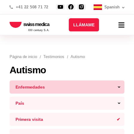
+41 22 508 71 72
Spanish
swiss medica
LLÁMAME
XXI century S.A.
Página de inicio
Testimonios
Autismo
Autismo
Enfermedades
País
Primera visita