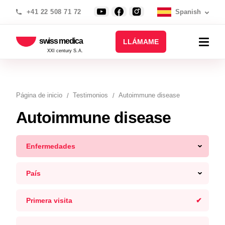
+41 22 508 71 72
Spanish
swiss medica
LLÁMAME
XXI century S.A.
Página de inicio
Testimonios
Autoimmune disease
Autoimmune disease
Enfermedades
País
Primera visita