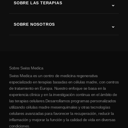
SOBRE LAS TERAPIAS
Recuperación tras ictus
Estudios sobre terapia con células madre
Esclerosis múltiple
Terapia con células madre
SOBRE NOSOTROS
Enfermedad de Parkinson
Procedimiento de tratamiento con células madre
Acerca de nosotros
Artritis
Costo de la terapia con células madre
Testimonios
Ver todas las condiciones
Mitos sobre las células madre
Precios
Protocolo
Sobre Swiss Medica
Sobre Serbia
Swiss Medica es un centro de medicina regenerativa
Blog
especializado en terapias basadas en células madre, con centros
de tratamiento en Europa. Nuestro enfoque se basa en la
Colaboraciones
experiencia clínica y en la investigación continua en el ámbito de
Contacto
las terapias celulares.Desarrollamos programas personalizados
utilizando células madre mesenquimales y otras tecnologías
celulares avanzadas para favorecer la recuperación, reducir la
inflamación y mejorar la función y la calidad de vida en diversas
condiciones.