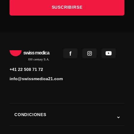
SUSCRIBIRSE
swiss medica
XXI century S.A.
+41 22 508 71 72
info@swissmedica21.com
CONDICIONES
Autismo
ELA