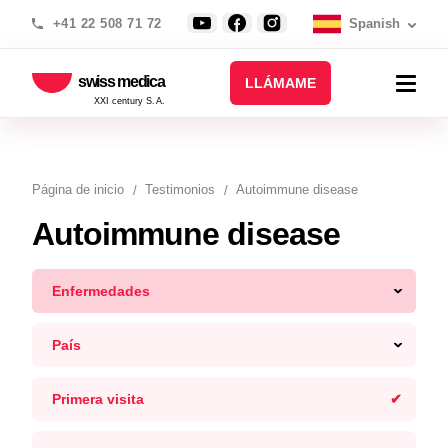
+41 22 508 71 72
Spanish
swiss medica
LLÁMAME
XXI century S.A.
Página de inicio
Testimonios
Autoimmune disease
Autoimmune disease
Enfermedades
País
Primera visita