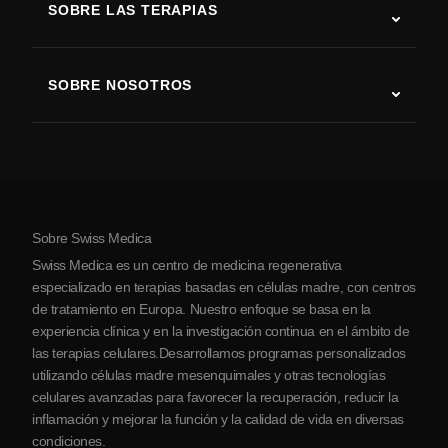
SOBRE LAS TERAPIAS
Recuperación tras ictus
Estudios sobre terapia con células madre
Esclerosis múltiple
Terapia con células madre
SOBRE NOSOTROS
Enfermedad de Parkinson
Procedimiento de tratamiento con células madre
Acerca de nosotros
Artritis
Costo de la terapia con células madre
Testimonios
Ver todas las condiciones
Mitos sobre las células madre
Precios
Protocolo
Sobre Swiss Medica
Sobre Serbia
Swiss Medica es un centro de medicina regenerativa
Blog
especializado en terapias basadas en células madre, con centros
de tratamiento en Europa. Nuestro enfoque se basa en la
Colaboraciones
experiencia clínica y en la investigación continua en el ámbito de
Contacto
las terapias celulares.Desarrollamos programas personalizados
utilizando células madre mesenquimales y otras tecnologías
celulares avanzadas para favorecer la recuperación, reducir la
inflamación y mejorar la función y la calidad de vida en diversas
condiciones.