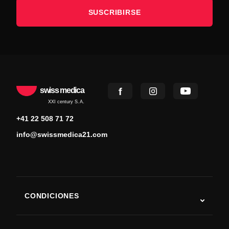
SUSCRIBIRSE
swiss medica
XXI century S.A.
+41 22 508 71 72
info@swissmedica21.com
CONDICIONES
Autismo
ELA