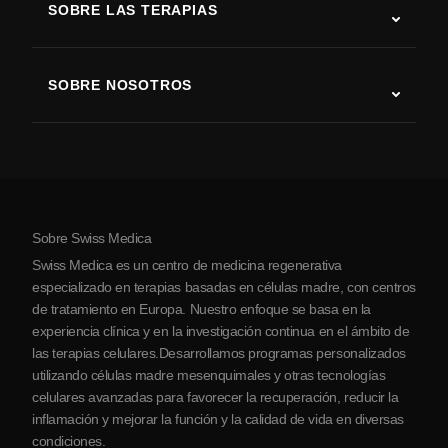
SOBRE LAS TERAPIAS
Recuperación tras ictus
Estudios sobre terapia con células madre
Esclerosis múltiple
Terapia con células madre
SOBRE NOSOTROS
Enfermedad de Parkinson
Procedimiento de tratamiento con células madre
Acerca de nosotros
Artritis
Costo de la terapia con células madre
Testimonios
Ver todas las condiciones
Mitos sobre las células madre
Precios
Protocolo
Sobre Swiss Medica
Sobre Serbia
Swiss Medica es un centro de medicina regenerativa
Blog
especializado en terapias basadas en células madre, con centros
de tratamiento en Europa. Nuestro enfoque se basa en la
Colaboraciones
experiencia clínica y en la investigación continua en el ámbito de
Contacto
las terapias celulares.Desarrollamos programas personalizados
utilizando células madre mesenquimales y otras tecnologías
celulares avanzadas para favorecer la recuperación, reducir la
inflamación y mejorar la función y la calidad de vida en diversas
condiciones.