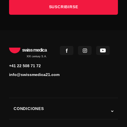
SUSCRIBIRSE
swiss medica
XXI century S.A.
+41 22 508 71 72
info@swissmedica21.com
CONDICIONES
Autismo
ELA