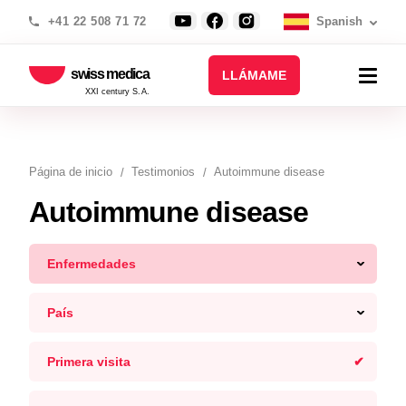
+41 22 508 71 72
Spanish
swiss medica
LLÁMAME
XXI century S.A.
Página de inicio
Testimonios
Autoimmune disease
Autoimmune disease
Enfermedades
País
Primera visita