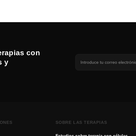
erapias con
s y
IONES
SOBRE LAS TERAPIAS
Estudios sobre terapia con células