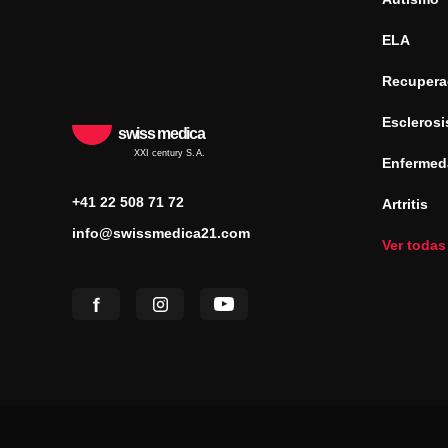
ELA
Recuperac
Esclerosi
swiss medica
XXI century S.A.
Enfermed
+41 22 508 71 72
Artritis
info@swissmedica21.com
Ver todas