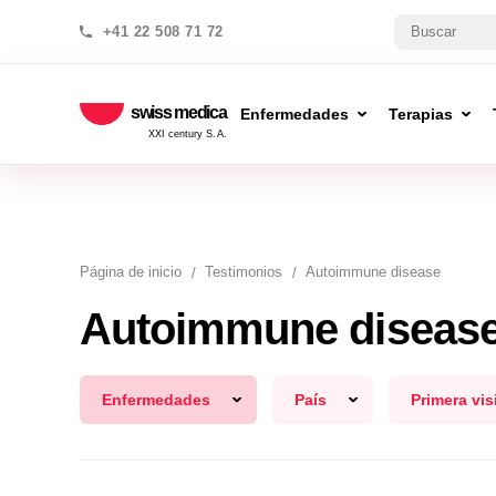
+41 22 508 71 72
swiss medica
Enfermedades
Terapias
XXI century S.A.
Página de inicio
Testimonios
Autoimmune disease
Autoimmune diseas
Enfermedades
País
Primera vis