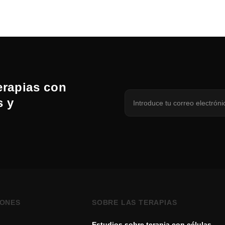
erapias con
s y
IONES
SOBRE LAS TERAPIAS
Estudios sobre terapia con células