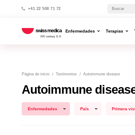
+41 22 508 71 72
swiss medica
Enfermedades
Terapias
XXI century S.A.
Página de inicio
Testimonios
Autoimmune disease
Autoimmune diseas
Enfermedades
País
Primera vis