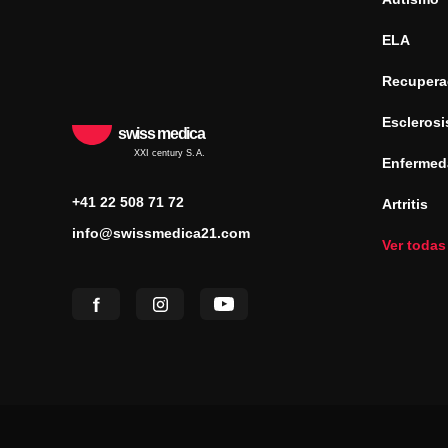
ELA
Recuperac
Esclerosi
swiss medica
XXI century S.A.
Enfermed
+41 22 508 71 72
Artritis
info@swissmedica21.com
Ver todas