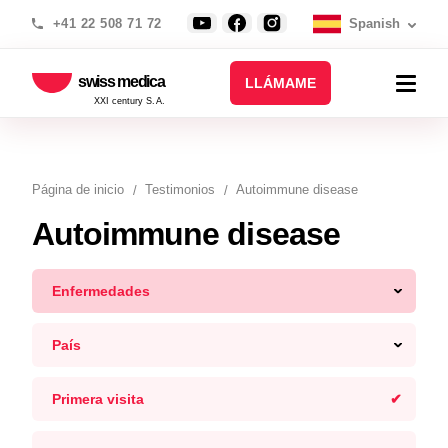
+41 22 508 71 72
Spanish
swiss medica
LLÁMAME
XXI century S.A.
Página de inicio
Testimonios
Autoimmune disease
Autoimmune disease
Enfermedades
País
Primera visita