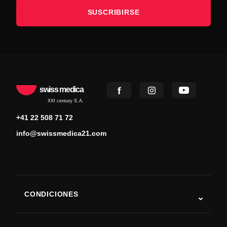
SUSCRIBIRSE
swiss medica
XXI century S.A.
+41 22 508 71 72
info@swissmedica21.com
CONDICIONES
Autismo
ELA