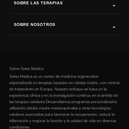
SOBRE LAS TERAPIAS
Recuperación tras ictus
Estudios sobre terapia con células madre
Esclerosis múltiple
Terapia con células madre
SOBRE NOSOTROS
Enfermedad de Parkinson
Procedimiento de tratamiento con células madre
Acerca de nosotros
Artritis
Costo de la terapia con células madre
Testimonios
Ver todas las condiciones
Mitos sobre las células madre
Precios
Protocolo
Sobre Swiss Medica
Sobre Serbia
Swiss Medica es un centro de medicina regenerativa
Blog
especializado en terapias basadas en células madre, con centros
de tratamiento en Europa. Nuestro enfoque se basa en la
Colaboraciones
experiencia clínica y en la investigación continua en el ámbito de
Contacto
las terapias celulares.Desarrollamos programas personalizados
utilizando células madre mesenquimales y otras tecnologías
celulares avanzadas para favorecer la recuperación, reducir la
inflamación y mejorar la función y la calidad de vida en diversas
condiciones.