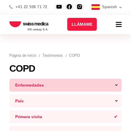
+41 22 508 71 72
Spanish
swiss medica
LLÁMAME
XXI century S.A.
Página de inicio
Testimonios
COPD
COPD
Enfermedades
País
Primera visita