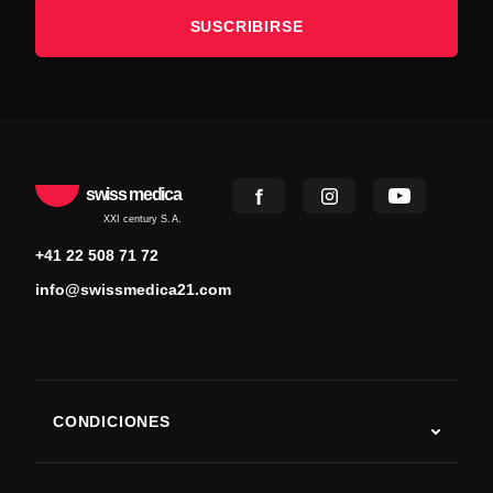
SUSCRIBIRSE
swiss medica
XXI century S.A.
+41 22 508 71 72
info@swissmedica21.com
CONDICIONES
Autismo
ELA