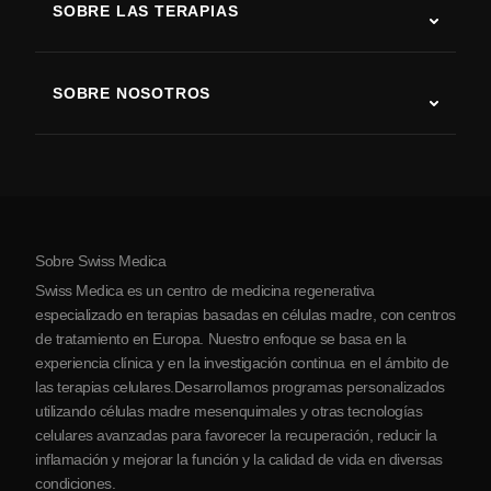
SOBRE LAS TERAPIAS
Recuperación tras ictus
Estudios sobre terapia con células madre
Esclerosis múltiple
Terapia con células madre
SOBRE NOSOTROS
Enfermedad de Parkinson
Procedimiento de tratamiento con células madre
Acerca de nosotros
Artritis
Costo de la terapia con células madre
Testimonios
Ver todas las condiciones
Mitos sobre las células madre
Precios
Protocolo
Sobre Swiss Medica
Sobre Serbia
Swiss Medica es un centro de medicina regenerativa
Blog
especializado en terapias basadas en células madre, con centros
de tratamiento en Europa. Nuestro enfoque se basa en la
Colaboraciones
experiencia clínica y en la investigación continua en el ámbito de
Contacto
las terapias celulares.Desarrollamos programas personalizados
utilizando células madre mesenquimales y otras tecnologías
celulares avanzadas para favorecer la recuperación, reducir la
inflamación y mejorar la función y la calidad de vida en diversas
condiciones.